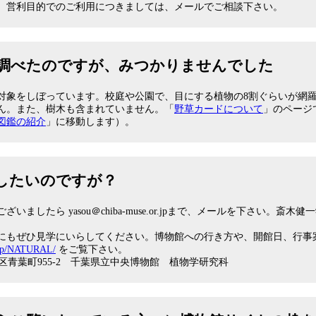
、営利目的でのご利用につきましては、メールでご相談下さい。
調べたのですが、みつかりませんでした
対象をしぼっています。校庭や公園で、目にする植物の8割ぐらいが網
ん。また、樹木も含まれていません。「
野草カードについて
」のページ
図鑑の紹介
」に移動します）。
したいのですが？
ましたら yasou＠chiba-muse.or.jpまで、メールを下さい。斎
にもぜひ見学にいらしてください。博物館への行き方や、開館日、行事
r.jp/NATURAL/
をご覧下さい。
中央区青葉町955-2 千葉県立中央博物館 植物学研究科