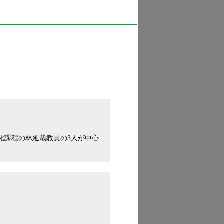
化課程の林延哉教員の3人が中心
。