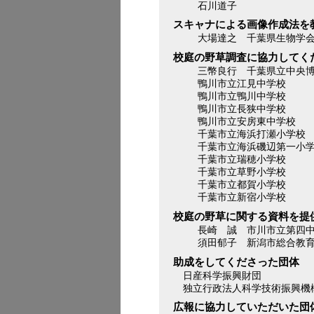
石川道子
スキャナによる画像作成法を
大場達之 千葉県生物学
校庭の野草調査に協力してく
三幣良行 千葉県立中央
鴨川市立江見中学校
鴨川市立鴨川中学校
鴨川市立長狭中学校
鴨川市立安房東中学校
千葉市立海浜打瀬小学校
千葉市立海浜磯辺第一小
千葉市立瑞穂小学校
千葉市立草野小学校
千葉市立都賀小学校
千葉市立新宿小学校
校庭の野草に関する資料を提
長崎 誠 市川市立第四
須田郁子 新潟市総合教
助成をしてくださった団体
日産科学振興財団
独立行政法人科学技術振興機
広報に協力していただいた団