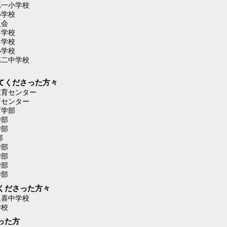
第一小学校
小学校
員会
中学校
中学校
小学校
第二中学校
てくださった方々
教育センター
育センター
育学部
学部
学部
部
学部
学部
学部
学部
くださった方々
久喜中学校
学校
った方