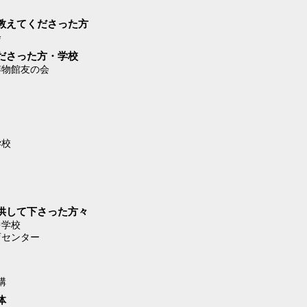
教えてくださった方
会
ださった方・学校
博物館友の会
学校
供して下さった方々
中学校
育センター
構
体