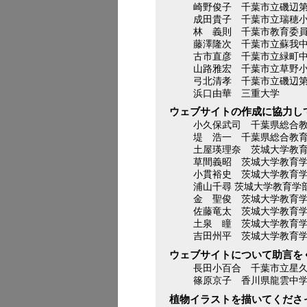
崎野俊子 千葉市立磯辺
成田貴子 千葉市立瑞穂
林 義則 千葉市教育委
藤澤隆次 千葉市立蘇我
古市直彦 千葉市立緑町
山路雅宏 千葉市立草野
弓北清孝 千葉市立磯辺
浜口由華 三重大学
ウェブサイトの作成に協力し
小久保武司 千葉県総合
堤 浩一 千葉県総合教
土屋瑛理奈 茨城大学教
草間義昭 茨城大学教育
小貫裕史 茨城大学教育
浦山千尋 茨城大学教育学
金 聖俊 茨城大学教育
佐藤竜太 茨城大学教育
土泉 瞳 茨城大学教育
吉田州平 茨城大学教育
ウェブサイトについて助言を
長田小百合 千葉市立星
篠原京子 香川県龍雲中
植物イラストを描いてくださ