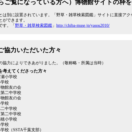
らご覧になっている方へ）博物館サイトの枠
とは別に設置されています。「野草・雑草検索図鑑」サイトに直接アク
とができます。
です。「
野草・雑草検索図鑑
」
http://chiba-muse.jp/yasou2010/
ご協力いただいた方々
の協力によりできあがりました。（敬称略・所属は当時）
を考えてくださった方々
打瀬小学校
小学校
博物館友の会
辺第二中学校
博物館友の会
小学校
第二中学校
町第二中学校
瑞穂小学校
小学校
学校（SSTA千葉支部）